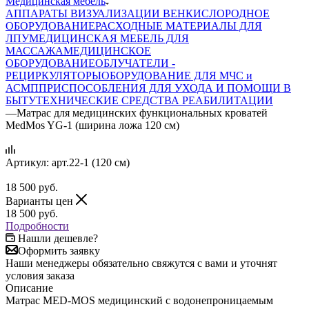
Медицинская мебель
АППАРАТЫ ВИЗУАЛИЗАЦИИ ВЕН
КИСЛОРОДНОЕ
ОБОРУДОВАНИЕ
РАСХОДНЫЕ МАТЕРИАЛЫ ДЛЯ
ЛПУ
МЕДИЦИНСКАЯ МЕБЕЛЬ ДЛЯ
МАССАЖА
МЕДИЦИНСКОЕ
ОБОРУДОВАНИЕ
ОБЛУЧАТЕЛИ -
РЕЦИРКУЛЯТОРЫ
ОБОРУДОВАНИЕ ДЛЯ МЧС и
АСМП
ПРИСПОСОБЛЕНИЯ ДЛЯ УХОДА И ПОМОЩИ В
БЫТУ
ТЕХНИЧЕСКИЕ СРЕДСТВА РЕАБИЛИТАЦИИ
—
Матрас для медицинских функциональных кроватей
MedMos YG-1 (ширина ложа 120 см)
Артикул:
арт.22-1 (120 см)
18 500
руб.
Варианты цен
18 500
руб.
Подробности
Нашли дешевле?
Оформить заявку
Наши менеджеры обязательно свяжутся с вами и уточнят
условия заказа
Описание
Матрас MED-MOS медицинский с водонепроницаемым