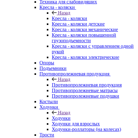
Техника для слабовидящих
Кресла - коляски
Назад
Кресла - коляски
Кресла - коляски детские
Кресла - коляски механические
Кресла - коляски повышенной
грузоподъемности
Кресла - коляски с управлением одной
рукой
Кресла - коляски электрические
Опоры
Подъемники
Противопролежневая продукция
Назад
Противопролежневая продукция
Противопролежневые матрасы
Противопролежневые подушки
Костыли
Ходунки
Назад
Ходунки
Ходунки для взрослых
Ходунки-роллаторы (на колесах)
Трости