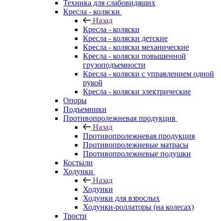
Техника для слабовидящих
Кресла - коляски
Назад
Кресла - коляски
Кресла - коляски детские
Кресла - коляски механические
Кресла - коляски повышенной
грузоподъемности
Кресла - коляски с управлением одной
рукой
Кресла - коляски электрические
Опоры
Подъемники
Противопролежневая продукция
Назад
Противопролежневая продукция
Противопролежневые матрасы
Противопролежневые подушки
Костыли
Ходунки
Назад
Ходунки
Ходунки для взрослых
Ходунки-роллаторы (на колесах)
Трости