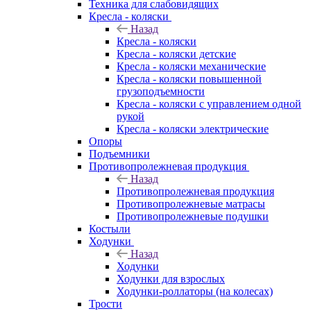
Техника для слабовидящих
Кресла - коляски
Назад
Кресла - коляски
Кресла - коляски детские
Кресла - коляски механические
Кресла - коляски повышенной
грузоподъемности
Кресла - коляски с управлением одной
рукой
Кресла - коляски электрические
Опоры
Подъемники
Противопролежневая продукция
Назад
Противопролежневая продукция
Противопролежневые матрасы
Противопролежневые подушки
Костыли
Ходунки
Назад
Ходунки
Ходунки для взрослых
Ходунки-роллаторы (на колесах)
Трости