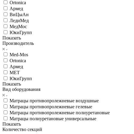
Ortonica
Армед
ВиЦыАн
ЛедиМед
МедМос
ЮкиГрупп
Показать
Производитель
Med-Mos
Ortonica
Армед
МЕТ
ЮкиГрупп
Показать
Вид оборудования
Матрацы противопролежневые воздушные
Матрацы противопролежневые гелевые
Матрацы противопролежневые полиуретановые
Матрацы полиуретановые универсальные
Показать
Количество секций