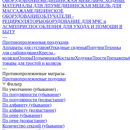
ОБОРУДОВАНИЕ
МЕДИЦИНСКАЯ МЕБЕЛЬ
РАСХОДНЫЕ
МАТЕРИАЛЫ ДЛЯ ЛПУ
МЕДИЦИНСКАЯ МЕБЕЛЬ ДЛЯ
МАССАЖА
МЕДИЦИНСКОЕ
ОБОРУДОВАНИЕ
ОБЛУЧАТЕЛИ -
РЕЦИРКУЛЯТОРЫ
ОБОРУДОВАНИЕ ДЛЯ МЧС и
АСМП
ПРИСПОСОБЛЕНИЯ ДЛЯ УХОДА И ПОМОЩИ В
БЫТУ
—
Противопролежневая продукция
Аппараты для суставов
Откидные сиденья
Поручни
Техника
для слабовидящих
Кресла -
коляски
Опоры
Подъемники
Костыли
Ходунки
Трости
Тренажеры
товары для тростей и колясок
—
Противопролежневые матрасы
Противопролежневые подушки
Фильтр
По умолчанию (убывание)
По популярности (убывание)
По популярности (возрастание)
По алфавиту (убывание)
По алфавиту (возрастание)
По цене (убывание)
По цене (возрастание)
Количество секций (убывание)