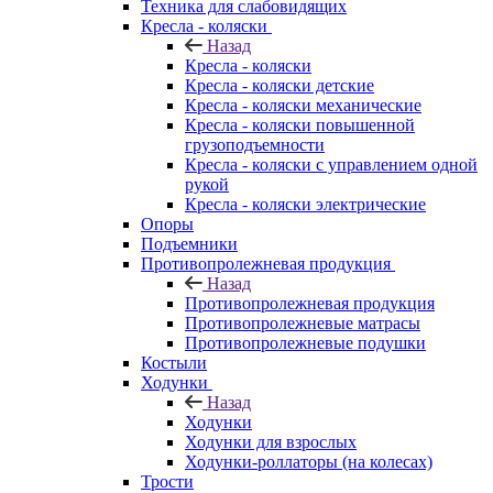
Техника для слабовидящих
Кресла - коляски
Назад
Кресла - коляски
Кресла - коляски детские
Кресла - коляски механические
Кресла - коляски повышенной
грузоподъемности
Кресла - коляски с управлением одной
рукой
Кресла - коляски электрические
Опоры
Подъемники
Противопролежневая продукция
Назад
Противопролежневая продукция
Противопролежневые матрасы
Противопролежневые подушки
Костыли
Ходунки
Назад
Ходунки
Ходунки для взрослых
Ходунки-роллаторы (на колесах)
Трости