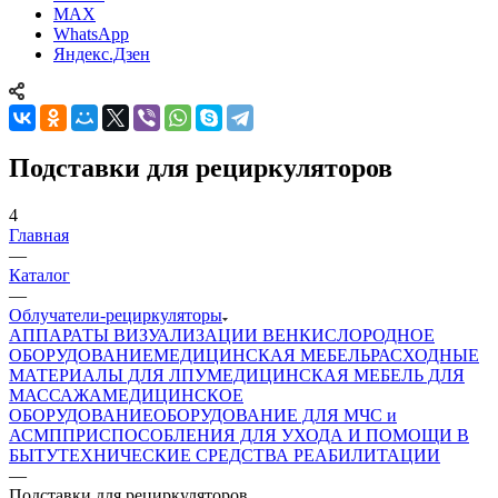
MAX
WhatsApp
Яндекс.Дзен
Подставки для рециркуляторов
4
Главная
—
Каталог
—
Облучатели-рециркуляторы
АППАРАТЫ ВИЗУАЛИЗАЦИИ ВЕН
КИСЛОРОДНОЕ
ОБОРУДОВАНИЕ
МЕДИЦИНСКАЯ МЕБЕЛЬ
РАСХОДНЫЕ
МАТЕРИАЛЫ ДЛЯ ЛПУ
МЕДИЦИНСКАЯ МЕБЕЛЬ ДЛЯ
МАССАЖА
МЕДИЦИНСКОЕ
ОБОРУДОВАНИЕ
ОБОРУДОВАНИЕ ДЛЯ МЧС и
АСМП
ПРИСПОСОБЛЕНИЯ ДЛЯ УХОДА И ПОМОЩИ В
БЫТУ
ТЕХНИЧЕСКИЕ СРЕДСТВА РЕАБИЛИТАЦИИ
—
Подставки для рециркуляторов