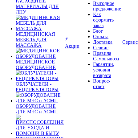
РАСХОДНЫЕ
Выгодное
МАТЕРИАЛЫ ДЛЯ
предложение
ЛПУ
Как
оформить
заказ
Блог
МЕДИЦИНСКАЯ
Оплата
⚡
МЕБЕЛЬ ДЛЯ
Доставка
Сервис
МАССАЖА
Акции
Сервис
Правила
Самовывоза
МЕДИЦИНСКОЕ
Гарантии,
ОБОРУДОВАНИЕ
условия
возврата
Вопрос-
ОБЛУЧАТЕЛИ -
ответ
РЕЦИРКУЛЯТОРЫ
ОБОРУДОВАНИЕ
ДЛЯ МЧС и АСМП