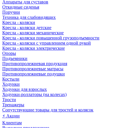
Аппараты для суставов
Откидные сиденья
Поручни
Техника для слабовидящих
Кресла - коляски
Кресла - коляски детские
Кресла - коляски механические
Кресла - коляски повышенной грузоподъемности
Кресла - коляски с управлением одной рукой
Кресла - коляски электрические
Опоры
Подъемники
Противопролежневая продукция
Противопролежневые матрасы
Противопролежневые подушки
Костыли
Ходунки
Ходунки для взрослых
Ходунки-роллаторы (на колесах)
Трости
Тренажеры
Сопутствующие товары для тростей и колясок
⚡ Акции
Клиентам
Выгодное предложение