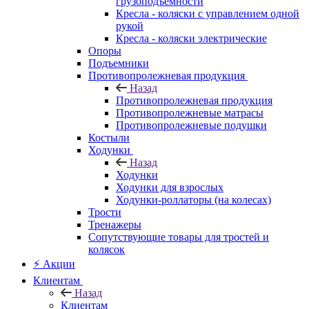
грузоподъемности
Кресла - коляски с управлением одной
рукой
Кресла - коляски электрические
Опоры
Подъемники
Противопролежневая продукция
Назад
Противопролежневая продукция
Противопролежневые матрасы
Противопролежневые подушки
Костыли
Ходунки
Назад
Ходунки
Ходунки для взрослых
Ходунки-роллаторы (на колесах)
Трости
Тренажеры
Сопутствующие товары для тростей и
колясок
⚡ Акции
Клиентам
Назад
Клиентам