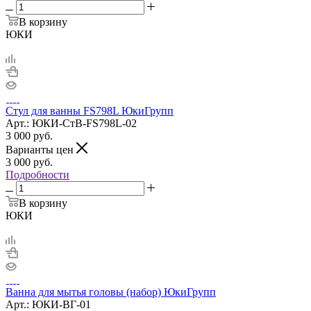
В корзину
ЮКИ
Стул для ванны FS798L ЮкиГрупп
Арт.: ЮКИ-СтВ-FS798L-02
3 000
руб.
Варианты цен
3 000
руб.
Подробности
В корзину
ЮКИ
Ванна для мытья головы (набор) ЮкиГрупп
Арт.: ЮКИ-ВГ-01