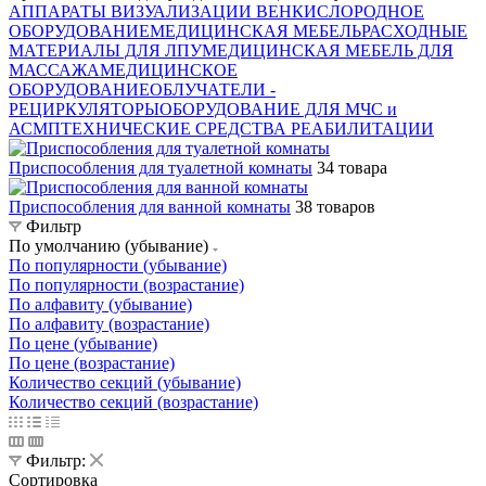
АППАРАТЫ ВИЗУАЛИЗАЦИИ ВЕН
КИСЛОРОДНОЕ
ОБОРУДОВАНИЕ
МЕДИЦИНСКАЯ МЕБЕЛЬ
РАСХОДНЫЕ
МАТЕРИАЛЫ ДЛЯ ЛПУ
МЕДИЦИНСКАЯ МЕБЕЛЬ ДЛЯ
МАССАЖА
МЕДИЦИНСКОЕ
ОБОРУДОВАНИЕ
ОБЛУЧАТЕЛИ -
РЕЦИРКУЛЯТОРЫ
ОБОРУДОВАНИЕ ДЛЯ МЧС и
АСМП
ТЕХНИЧЕСКИЕ СРЕДСТВА РЕАБИЛИТАЦИИ
Приспособления для туалетной комнаты
34 товара
Приспособления для ванной комнаты
38 товаров
Фильтр
По умолчанию (убывание)
По популярности (убывание)
По популярности (возрастание)
По алфавиту (убывание)
По алфавиту (возрастание)
По цене (убывание)
По цене (возрастание)
Количество секций (убывание)
Количество секций (возрастание)
Фильтр:
Сортировка