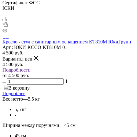
Сертификат ФСС
ЮКИ
Кресло - стул с санитарным оснащением КТ810М ЮкиГрупп
Арт.: ЮКИ-КССО-КТ810М-01
4 500
руб.
Варианты цен
4 500
руб.
Подробности
от
4 500 руб.
В корзину
Подробнее
Вес нетто
—
5,5 кг
5,5 кг
-
Ширина между поручнями
—
45 см
45 см