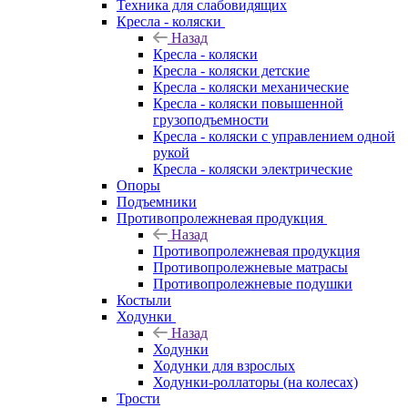
Техника для слабовидящих
Кресла - коляски
Назад
Кресла - коляски
Кресла - коляски детские
Кресла - коляски механические
Кресла - коляски повышенной
грузоподъемности
Кресла - коляски с управлением одной
рукой
Кресла - коляски электрические
Опоры
Подъемники
Противопролежневая продукция
Назад
Противопролежневая продукция
Противопролежневые матрасы
Противопролежневые подушки
Костыли
Ходунки
Назад
Ходунки
Ходунки для взрослых
Ходунки-роллаторы (на колесах)
Трости