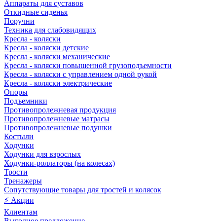
Аппараты для суставов
Откидные сиденья
Поручни
Техника для слабовидящих
Кресла - коляски
Кресла - коляски детские
Кресла - коляски механические
Кресла - коляски повышенной грузоподъемности
Кресла - коляски с управлением одной рукой
Кресла - коляски электрические
Опоры
Подъемники
Противопролежневая продукция
Противопролежневые матрасы
Противопролежневые подушки
Костыли
Ходунки
Ходунки для взрослых
Ходунки-роллаторы (на колесах)
Трости
Тренажеры
Сопутствующие товары для тростей и колясок
⚡ Акции
Клиентам
Выгодное предложение