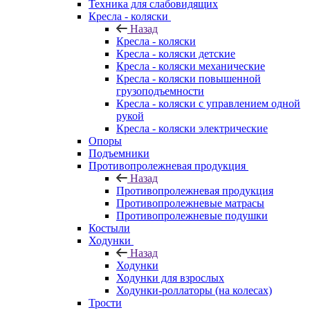
Техника для слабовидящих
Кресла - коляски
Назад
Кресла - коляски
Кресла - коляски детские
Кресла - коляски механические
Кресла - коляски повышенной
грузоподъемности
Кресла - коляски с управлением одной
рукой
Кресла - коляски электрические
Опоры
Подъемники
Противопролежневая продукция
Назад
Противопролежневая продукция
Противопролежневые матрасы
Противопролежневые подушки
Костыли
Ходунки
Назад
Ходунки
Ходунки для взрослых
Ходунки-роллаторы (на колесах)
Трости