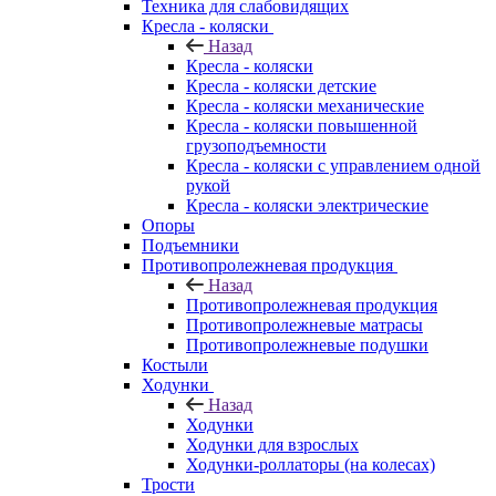
Техника для слабовидящих
Кресла - коляски
Назад
Кресла - коляски
Кресла - коляски детские
Кресла - коляски механические
Кресла - коляски повышенной
грузоподъемности
Кресла - коляски с управлением одной
рукой
Кресла - коляски электрические
Опоры
Подъемники
Противопролежневая продукция
Назад
Противопролежневая продукция
Противопролежневые матрасы
Противопролежневые подушки
Костыли
Ходунки
Назад
Ходунки
Ходунки для взрослых
Ходунки-роллаторы (на колесах)
Трости