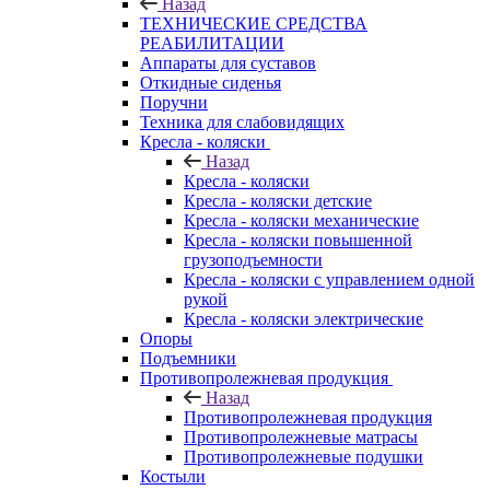
Назад
ТЕХНИЧЕСКИЕ СРЕДСТВА
РЕАБИЛИТАЦИИ
Аппараты для суставов
Откидные сиденья
Поручни
Техника для слабовидящих
Кресла - коляски
Назад
Кресла - коляски
Кресла - коляски детские
Кресла - коляски механические
Кресла - коляски повышенной
грузоподъемности
Кресла - коляски с управлением одной
рукой
Кресла - коляски электрические
Опоры
Подъемники
Противопролежневая продукция
Назад
Противопролежневая продукция
Противопролежневые матрасы
Противопролежневые подушки
Костыли